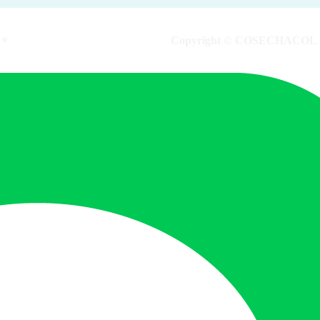
。
Copyright ©︎ COSECHACOL CO.