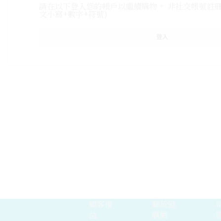
請在以下登入您的帳戶以繼續購物。 非社交帳號註冊
文小寫+數字+符號)
登入
顧客權
關於億
益
購網