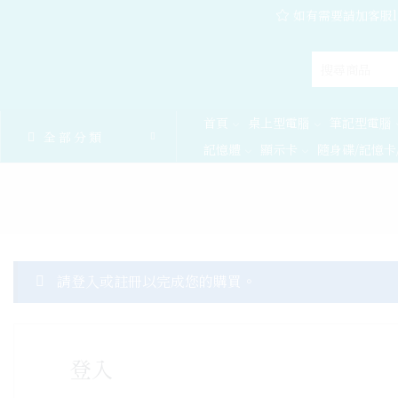
如有需要請加客服l
首頁
桌上型電腦
筆記型電腦
全部分類
記憶體
顯示卡
隨身碟/記憶卡
請登入或註冊以完成您的購買。
登入