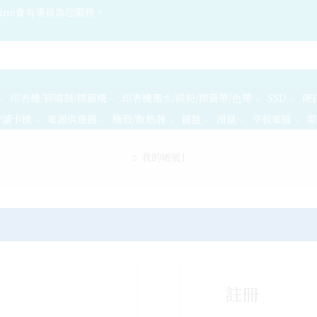
ine會有專員為您服務。
印表機/掃瞄器/標籤機
印表機墨水/碳粉/標籤帶/色帶
SSD
硬
/讀卡機
電源供應器
機殼/散熱器
鍵盤
滑鼠
平板電腦
電
我的帳號1
註冊