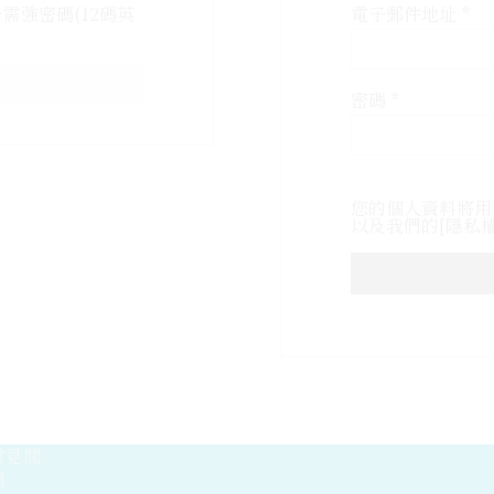
需強密碼(12碼英
電子郵件地址
*
密碼
*
您的個人資料將用
以及我們的[隱私
常見問
題