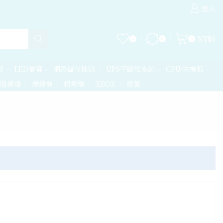
全站商品台灣
登入
NT$
0
0
0
0
碟
LED螢幕
網路儲存NAS
UPS不斷電系統
CPU/主機板
腦週邊
燒錄機
投影機
XBOX
帳號