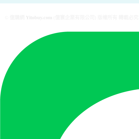
© 億購網
Yitobuy.com
(億寰企業有限公司) 版權所有 轉載必究