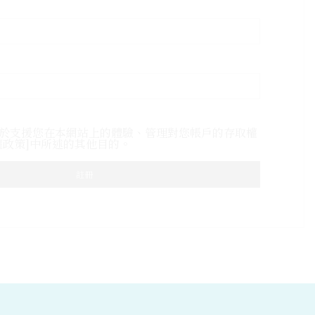
於支援您在本網站上的體驗、管理對您帳戶的存取權
權政策]中所述的其他目的。
註冊