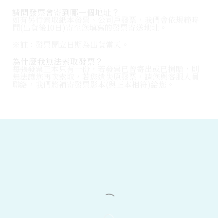
請問發票會寄到哪一個地址？
如有另行索取紙本發票、公司戶發票，我們會依規範時
間(出貨後10日)寄至您填寫的發票寄送地址。
※註：發票開立日期為出貨當天。
為什麼我無法索取發票？
每張發票正本只有一份，若發票已曾寄出或已捐贈，則
無法讓您再次索取，若您遺失原發票，請您與客服人員
聯絡，我們將補寄發票影本(與正本相符)給您。