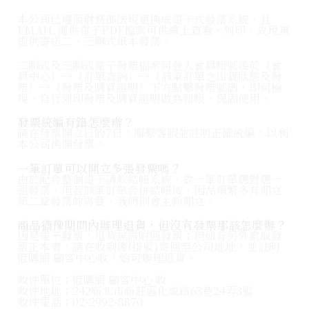
本公司已遵照財務部法規更換成電子式發票系統，且
EMAIL 提供電子PDF檔案可供線上查看、列印，故現無
提供寄送二、三聯式紙本發票。
二聯式及三聯式電子發票檔案可登入會員帳號後於〔會
員中心〕→〔訂單查詢〕→〔該筆訂單之出貨狀態及發
票〕→〔發票及購買證明〕下方點擊發票號碼，即可檢
視、自行列印發票及購買證明做為報帳、保固使用。
發票統編有錯怎麼辦？
請在發票開立日的7日，聯繫客服並註明正確統編，以利
本公司換開發票。
一筆訂單可以開立多張發票嗎？
由於配合整個電子請款結帳系統，故一筆訂單應對應一
張發票，但若該筆訂單合併結帳後，因品項繁多有開立
第二章發票的需要，我們則會主動開立。
商品猶豫期間內辦理退貨，但沒有發票那該怎麼辦？
因是電子發票，退貨無需附回發票；但如有另外索取發
票正本者，請在收到後(掛號)寄回至公司地址，並註明
億購網 顧客中心收，始可辦理退貨。
收件單位：億購網 顧客中心 收
收件地址：242新北市新莊區化成路63巷24弄3號
收件電話：02-2992-8870