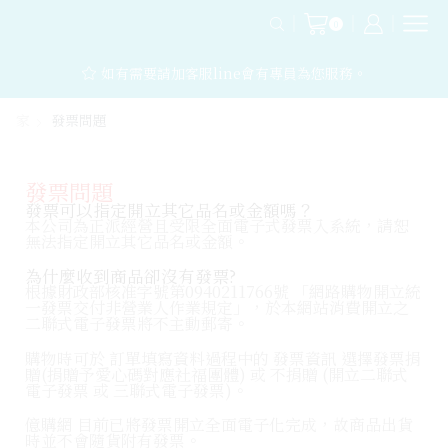
0
如有需要請加客服line會有專員為您服務。
家
發票問題
發票問題
發票可以指定開立其它品名或金額嗎？
本公司為正派經營且受限全面電子式發票入系統，請恕
無法指定開立其它品名或金額。
為什麼收到商品卻沒有發票?
根據財政部核准字號第0940211766號 「網路購物開立統
一發票交付非營業人作業規定」，於本網站消費開立之
二聯式電子發票將不主動郵寄。
購物時可於 訂單填寫資料過程中的 發票資訊 選擇發票捐
贈(捐贈予愛心碼對應社福團體) 或 不捐贈 (開立二聯式
電子發票 或 三聯式電子發票)。
億購網 目前已將發票開立全面電子化完成，故商品出貨
時並不會隨貨附有發票。