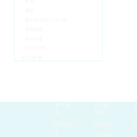
軟體
鍵盤
隨身碟/記憶卡/讀卡機
電競週邊
電腦週邊
電腦零組件
LED螢幕
16吋以下
17-19吋
20吋
22吋
顧客權
關於億
24吋
益
購網
25吋
隱私權政
關於我們
27吋
策
28吋
聯絡我們