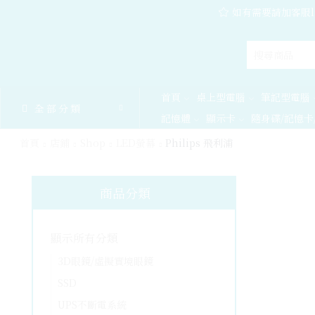
如有需要請加客服l
首頁
桌上型電腦
筆記型電腦
全部分類
記憶體
顯示卡
隨身碟/記憶卡
首頁
店鋪
Shop
LED螢幕
Philips 飛利浦
商品分類
顯示所有分類
3D眼鏡/虛擬實境眼鏡
SSD
UPS不斷電系統