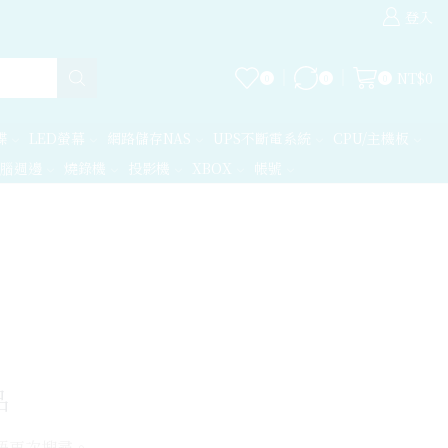
全站商品台灣
登入
NT$
0
0
0
0
碟
LED螢幕
網路儲存NAS
UPS不斷電系統
CPU/主機板
腦週邊
燒錄機
投影機
XBOX
帳號
品
語再次搜尋。