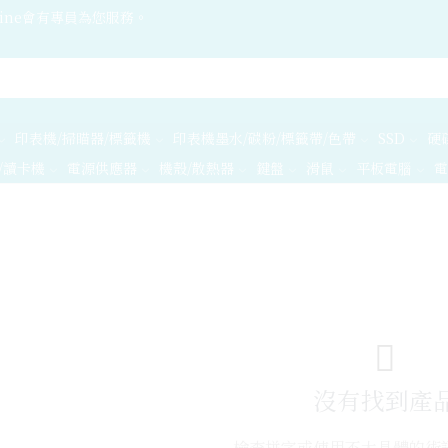
ine會有專員為您服務。
印表機/掃瞄器/標籤機
印表機墨水/碳粉/標籤帶/色帶
SSD
硬
/讀卡機
電源供應器
機殼/散熱器
鍵盤
滑鼠
平板電腦
電
沒有找到產
檢查拼字或使用不太具體的術