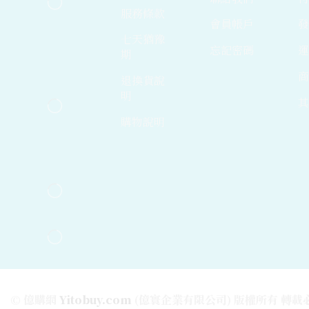
服務條款
29吋 寬螢幕(21:9)
會員帳戶
32吋
七天猶豫
忘記密碼
期
34吋
40吋以上
退換貨說
明
ACER
購物說明
AOC 艾德蒙
Aopen 建碁
ASUS 華碩
BENQ
GIGABYTE 技嘉
LG 樂金
MSI 微星
Philips 飛利浦
Terra
© 億購網
Yitobuy.com
(億寰企業有限公司) 版權所有 轉載