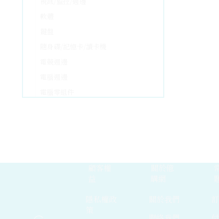
視訊/監控/週邊
軟體
鍵盤
隨身碟/記憶卡/讀卡機
電競週邊
電腦週邊
電腦零組件
ADATA 威剛
Apacer 宇瞻
ZADAK
Corsair 海盜船
顧客權
關於億
Crucial 美光
益
購網
JETRAM
隱私權政
關於我們
Kingston 金士頓
策
聯絡我們