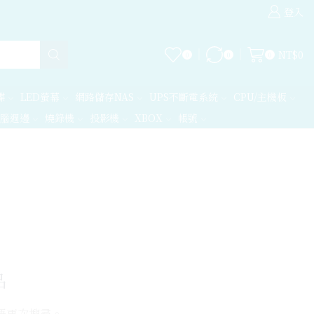
全站商品台灣
登入
NT$
0
0
0
0
碟
LED螢幕
網路儲存NAS
UPS不斷電系統
CPU/主機板
腦週邊
燒錄機
投影機
XBOX
帳號
品
語再次搜尋。