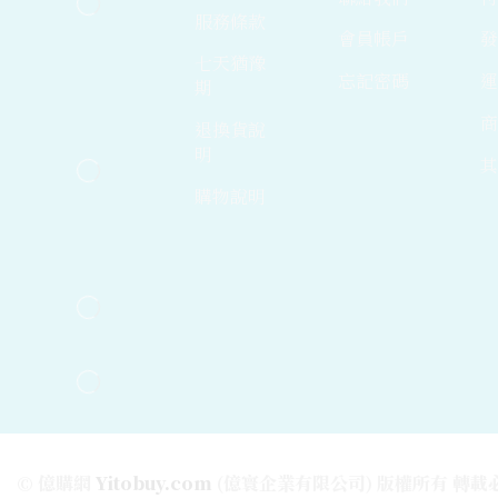
Neo Forza 凌航
服務條款
UMAX
會員帳戶
七天猶豫
伺服器記憶體
忘記密碼
期
桌上型 DDR4
退換貨說
桌上型 DDR5
明
筆記型 DDR4
購物說明
筆記型 DDR5
電競/RGB
記憶體
© 億購網
Yitobuy.com
(億寰企業有限公司) 版權所有 轉載