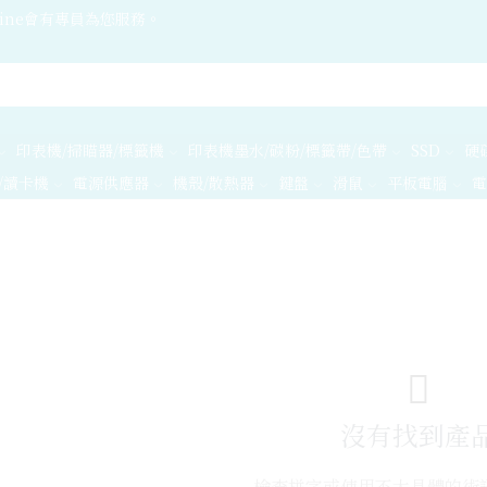
ine會有專員為您服務。
印表機/掃瞄器/標籤機
印表機墨水/碳粉/標籤帶/色帶
SSD
硬
/讀卡機
電源供應器
機殼/散熱器
鍵盤
滑鼠
平板電腦
電
沒有找到產
檢查拼字或使用不太具體的術