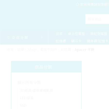
如有需要請加客服l
首頁
桌上型電腦
筆記型電腦
全部分類
記憶體
顯示卡
隨身碟/記憶卡
首頁
店鋪
Shop
電腦零組件
記憶體
Apacer 宇瞻
商品分類
顯示所有分類
3D眼鏡/虛擬實境眼鏡
LED螢幕
SSD