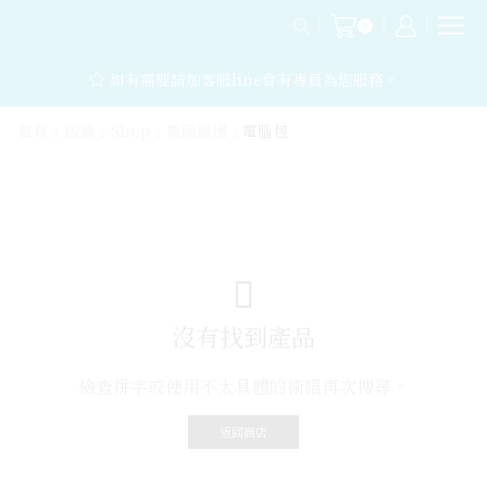
0
如有需要請加客服line會有專員為您服務。
首頁
店鋪
Shop
電腦週邊
電腦包
沒有找到產品
檢查拼字或使用不太具體的術語再次搜尋。
返回商店