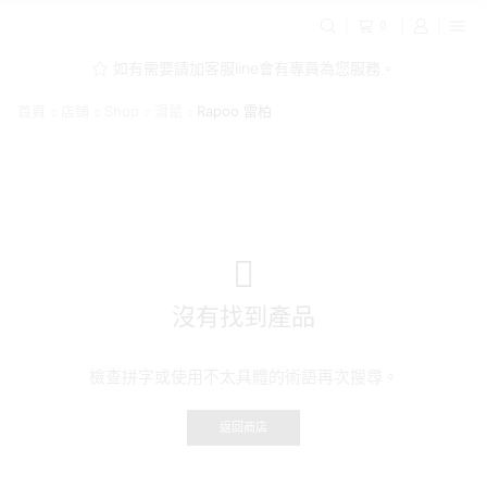
0
如有需要請加客服line會有專員為您服務。
首頁
店鋪
Shop
滑鼠
Rapoo 雷柏
沒有找到產品
檢查拼字或使用不太具體的術語再次搜尋。
返回商店