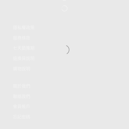
顧客權益
隱私權政策
服務條款
七天猶豫期
退換貨說明
購物說明
關於億購網
關於我們
聯絡我們
會員帳戶
忘記密碼
常見問題