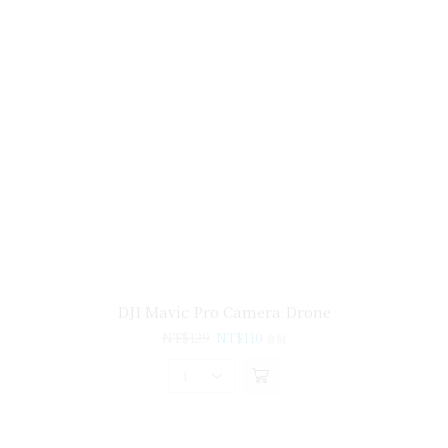
DJI Mavic Pro Camera Drone
NT$
129
NT$
110
含稅