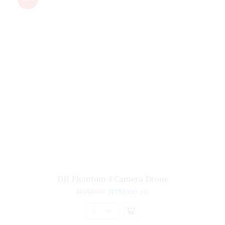
DJI Phantom 4 Camera Drone
NT$
1999
NT$
1000
含稅