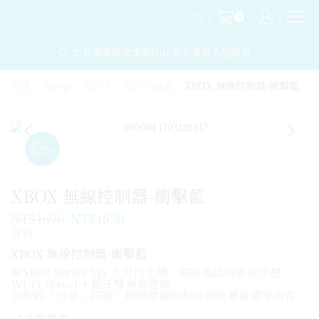
0
如有需要請加客服line會有專員為您服務。
首頁
Shop
XBOX
XBOX週邊
XBOX 無線控制器-衝擊藍
折
2%
扣
XBOX 無線控制器-衝擊藍
NT$
1690
NT$
1650
含稅
XBOX 無線控制器-衝擊藍
與Xbox Series X|S 次世代主機，同時推出的新款手把
Wi-Fi Direct + 藍牙雙無線連線
全新的「分享」按鈕，順暢地擷取和分享螢幕截圖等內容
2 件庫存